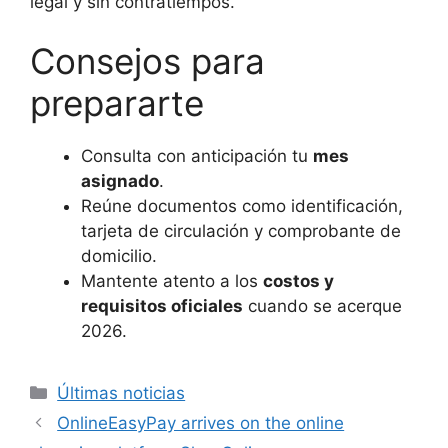
legal y sin contratiempos.
Consejos para
prepararte
Consulta con anticipación tu
mes
asignado
.
Reúne documentos como identificación,
tarjeta de circulación y comprobante de
domicilio.
Mantente atento a los
costos y
requisitos oficiales
cuando se acerque
2026.
Categorías
Últimas noticias
OnlineEasyPay arrives on the online