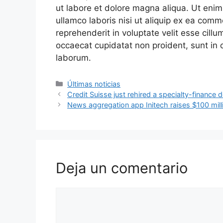
ut labore et dolore magna aliqua. Ut enim
ullamco laboris nisi ut aliquip ex ea comm
reprehenderit in voluptate velit esse cillu
occaecat cupidatat non proident, sunt in c
laborum.
Categorías
Últimas noticias
Credit Suisse just rehired a specialty-financ
News aggregation app Initech raises $100 milli
Deja un comentario
Comentario